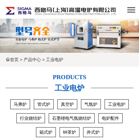
首页
>
产品中心
>
工业电炉
PRODUCTS
工业电炉
马弗炉
管式炉
真空炉
气氛炉
工业电炉
行业烧结炉
石墨锂电气氛烧结炉
电炉配件
箱式炉
钟罩炉
井式炉